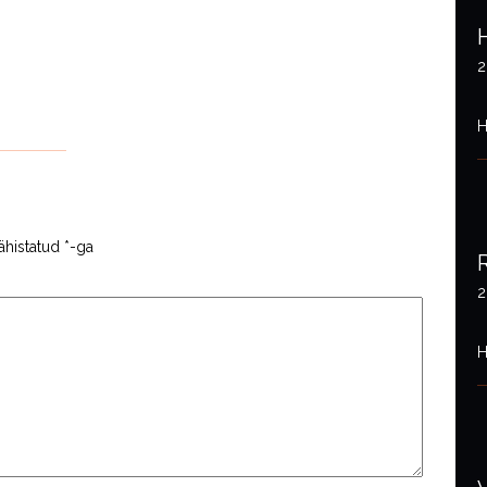
2
H
ähistatud
*
-ga
2
H