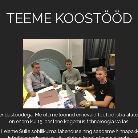
TEEME KOOSTÖÖD
arendustöödega. Me oleme loonud erinevaid tooteid juba alates
on enam kui 15-aastane kogemus tehnoloogia vallas.
 Leiame Sulle sobilikuima lahenduse ning saadame hinnapakkum