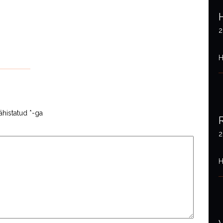
2
H
ähistatud
*
-ga
2
H