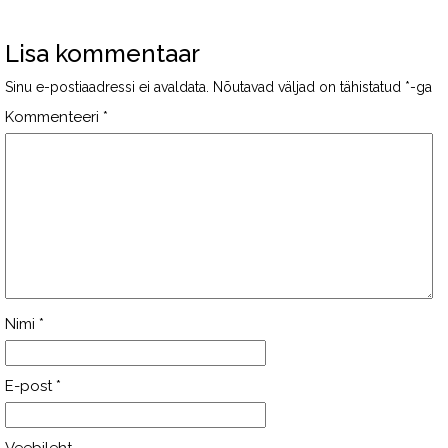
Lisa kommentaar
Sinu e-postiaadressi ei avaldata.
Nõutavad väljad on tähistatud
*
-ga
Kommenteeri
*
Nimi
*
E-post
*