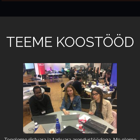
TEEME KOOSTÖÖD
Tegeleme riistvara ja tarkvara arendustöödega. Me oleme