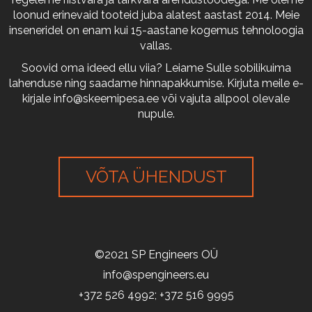
loonud erinevaid tooteid juba alatest aastast 2014. Meie
inseneridel on enam kui 15-aastane kogemus tehnoloogia
vallas.
Soovid oma ideed ellu viia? Leiame Sulle sobilikuima
lahenduse ning saadame hinnapakkumise. Kirjuta meile e-
kirjale
info@skeemipesa.ee
või vajuta allpool olevale
nupule.
VÕTA ÜHENDUST
©2021 SP Engineers OÜ
info@spengineers.eu
+372 526 4992; +372 516 9995