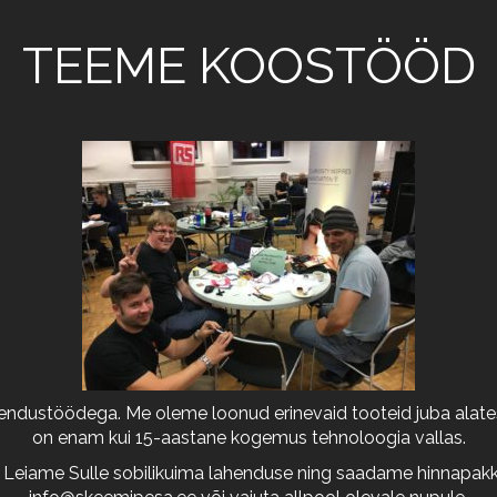
TEEME KOOSTÖÖD
arendustöödega. Me oleme loonud erinevaid tooteid juba alates
on enam kui 15-aastane kogemus tehnoloogia vallas.
 Leiame Sulle sobilikuima lahenduse ning saadame hinnapakkum