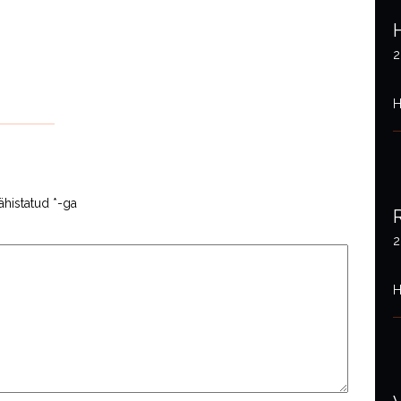
2
H
ähistatud
*
-ga
2
H