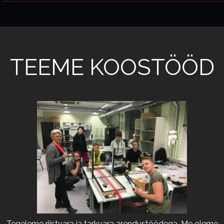
TEEME KOOSTÖÖD
Tegeleme riistvara ja tarkvara arendustöödega. Me oleme