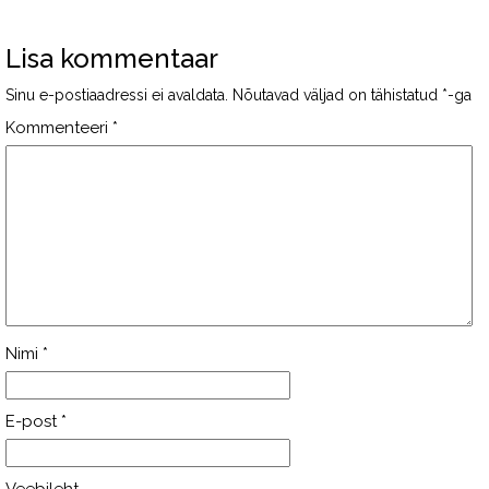
Lisa kommentaar
Sinu e-postiaadressi ei avaldata.
Nõutavad väljad on tähistatud
*
-ga
Kommenteeri
*
Nimi
*
E-post
*