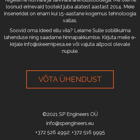
loonud erinevaid tooteid juba alatest aastast 2014. Meie
inseneridel on enam kui 15-aastane kogemus tehnoloogia
vallas.
Soovid oma ideed ellu viia? Leiame Sulle sobilikuima
lahenduse ning saadame hinnapakkumise. Kirjuta meile e-
kirjale
info@skeemipesa.ee
või vajuta allpool olevale
nupule.
VÕTA ÜHENDUST
©2021 SP Engineers OÜ
info@spengineers.eu
+372 526 4992; +372 516 9995