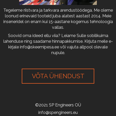
Tegeleme riistvara ja tarkvara arendustöödega. Me oleme
loonud erinevaid tooteid juba alatest aastast 2014. Meie
inseneridel on enam kui 15-aastane kogemus tehnoloogia
vallas.
Soovid oma ideed ellu viia? Leiame Sulle sobilikuima
lahenduse ning saadame hinnapakkumise. Kirjuta meile e-
kirjale
info@skeemipesa.ee
või vajuta allpool olevale
nupule.
VÕTA ÜHENDUST
©2021 SP Engineers OÜ
info@spengineers.eu