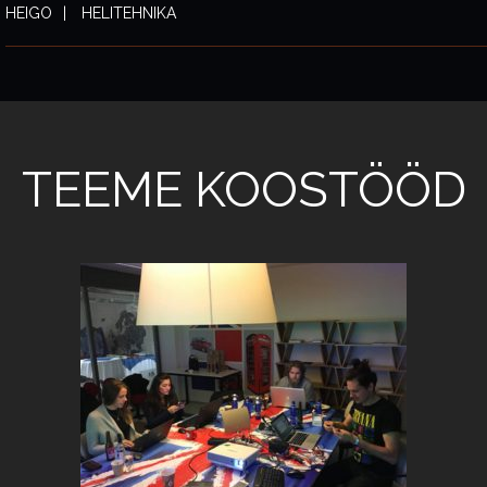
HEIGO
HELITEHNIKA
TEEME KOOSTÖÖD