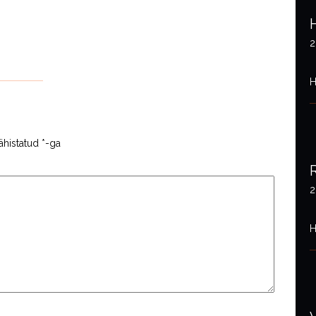
2
H
ähistatud
*
-ga
2
H