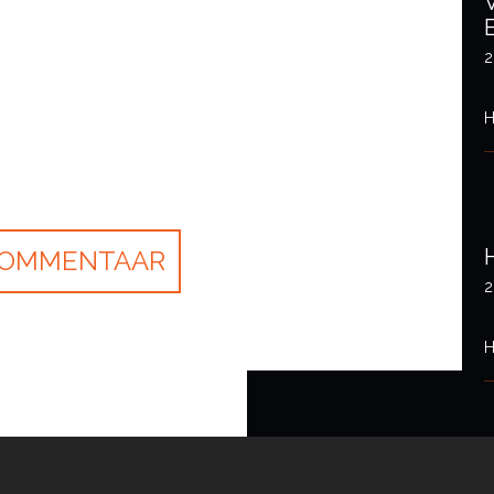
2
H
2
H