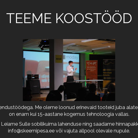
TEEME KOOSTÖÖD
arendustöödega. Me oleme loonud erinevaid tooteid juba alates
on enam kui 15-aastane kogemus tehnoloogia vallas.
 Leiame Sulle sobilikuima lahenduse ning saadame hinnapakkum
info@skeemipesa.ee
või vajuta allpool olevale nupule.