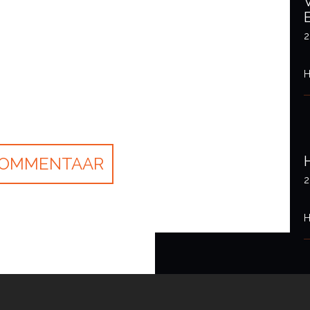
2
H
2
H