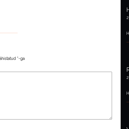
2
H
ähistatud
*
-ga
2
H