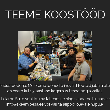
TEEME KOOSTÖÖD
arendustöödega. Me oleme loonud erinevaid tooteid juba alates
on enam kui 15-aastane kogemus tehnoloogia vallas.
 Leiame Sulle sobilikuima lahenduse ning saadame hinnapakkum
info@skeemipesa.ee
või vajuta allpool olevale nupule.