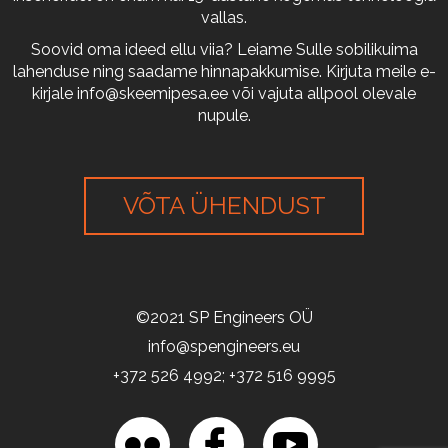
vallas.
Soovid oma ideed ellu viia? Leiame Sulle sobilikuima
lahenduse ning saadame hinnapakkumise. Kirjuta meile e-
kirjale
info@skeemipesa.ee
või vajuta allpool olevale
nupule.
VÕTA ÜHENDUST
©2021 SP Engineers OÜ
info@spengineers.eu
+372 526 4992; +372 516 9995