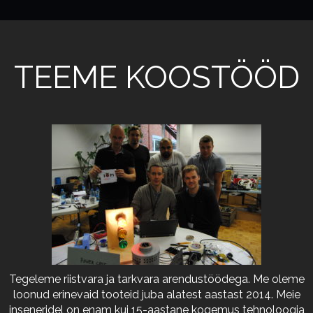
TEEME KOOSTÖÖD
Tegeleme riistvara ja tarkvara arendustöödega. Me oleme
loonud erinevaid tooteid juba alatest aastast 2014. Meie
inseneridel on enam kui 15-aastane kogemus tehnoloogia