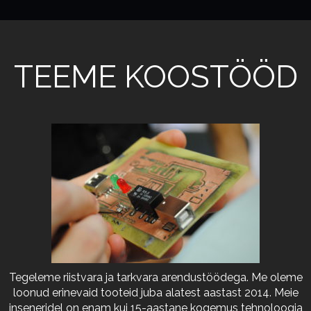
TEEME KOOSTÖÖD
Tegeleme riistvara ja tarkvara arendustöödega. Me oleme
loonud erinevaid tooteid juba alatest aastast 2014. Meie
inseneridel on enam kui 15-aastane kogemus tehnoloogia