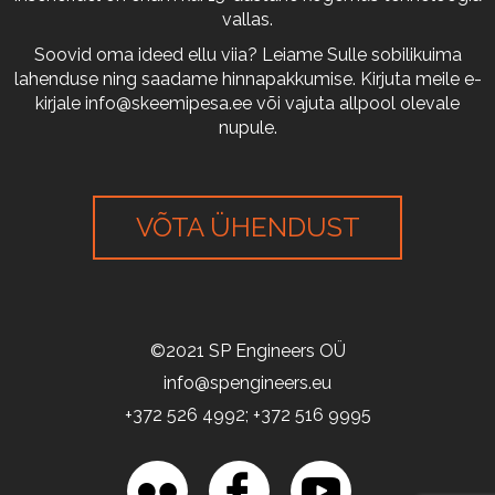
vallas.
Soovid oma ideed ellu viia? Leiame Sulle sobilikuima
lahenduse ning saadame hinnapakkumise. Kirjuta meile e-
kirjale
info@skeemipesa.ee
või vajuta allpool olevale
nupule.
VÕTA ÜHENDUST
©2021 SP Engineers OÜ
info@spengineers.eu
+372 526 4992; +372 516 9995