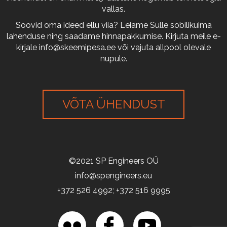
vallas.
Soovid oma ideed ellu viia? Leiame Sulle sobilikuima
lahenduse ning saadame hinnapakkumise. Kirjuta meile e-
kirjale
info@skeemipesa.ee
või vajuta allpool olevale
nupule.
VÕTA ÜHENDUST
©2021 SP Engineers OÜ
info@spengineers.eu
+372 526 4992; +372 516 9995