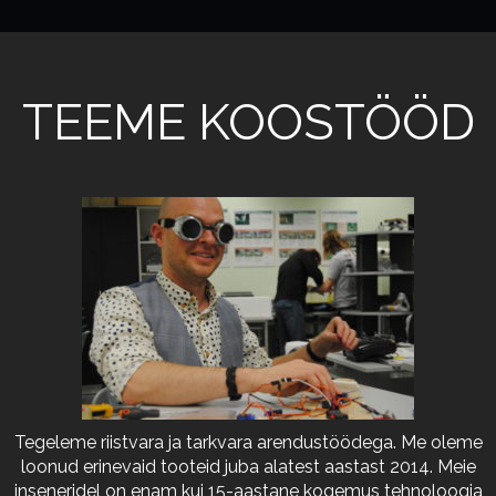
TEEME KOOSTÖÖD
Tegeleme riistvara ja tarkvara arendustöödega. Me oleme
loonud erinevaid tooteid juba alatest aastast 2014. Meie
inseneridel on enam kui 15-aastane kogemus tehnoloogia