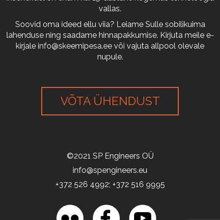
vallas.
Soovid oma ideed ellu viia? Leiame Sulle sobilikuima
lahenduse ning saadame hinnapakkumise. Kirjuta meile e-
kirjale
info@skeemipesa.ee
või vajuta allpool olevale
nupule.
VÕTA ÜHENDUST
©2021 SP Engineers OÜ
info@spengineers.eu
+372 526 4992; +372 516 9995