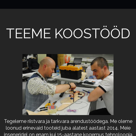
TEEME KOOSTÖÖD
Tegeleme riistvara ja tarkvara arendustöödega. Me oleme
loonud erinevaid tooteid juba alatest aastast 2014. Meie
inseneridel on enam kui 15-aastane kogemus tehnoloogia