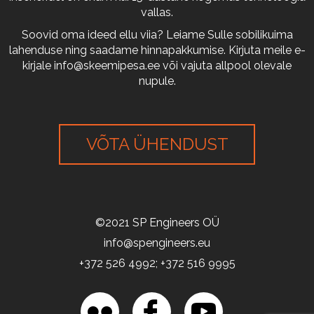
vallas.
Soovid oma ideed ellu viia? Leiame Sulle sobilikuima
lahenduse ning saadame hinnapakkumise. Kirjuta meile e-
kirjale
info@skeemipesa.ee
või vajuta allpool olevale
nupule.
VÕTA ÜHENDUST
©2021 SP Engineers OÜ
info@spengineers.eu
+372 526 4992; +372 516 9995