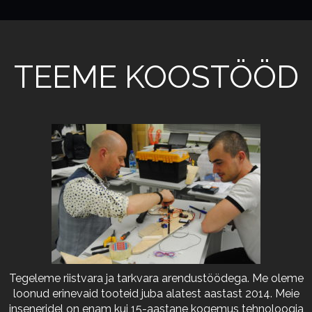
TEEME KOOSTÖÖD
Tegeleme riistvara ja tarkvara arendustöödega. Me oleme
loonud erinevaid tooteid juba alatest aastast 2014. Meie
inseneridel on enam kui 15-aastane kogemus tehnoloogia