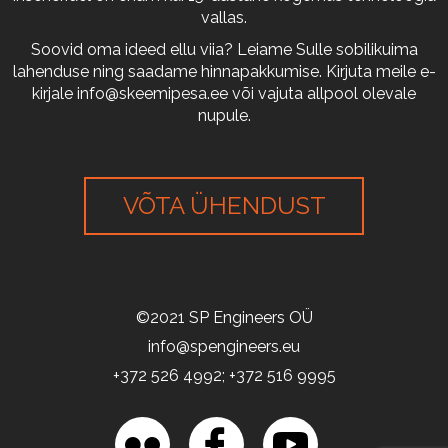
vallas.
Soovid oma ideed ellu viia? Leiame Sulle sobilikuima
lahenduse ning saadame hinnapakkumise. Kirjuta meile e-
kirjale
info@skeemipesa.ee
või vajuta allpool olevale
nupule.
VÕTA ÜHENDUST
©2021 SP Engineers OÜ
info@spengineers.eu
+372 526 4992; +372 516 9995