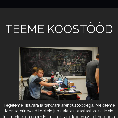
TEEME KOOSTÖÖD
Tegeleme riistvara ja tarkvara arendustöödega. Me oleme
loonud erinevaid tooteid juba alatest aastast 2014. Meie
inseneridel on enam kui 15-aastane kogemus tehnoloogia