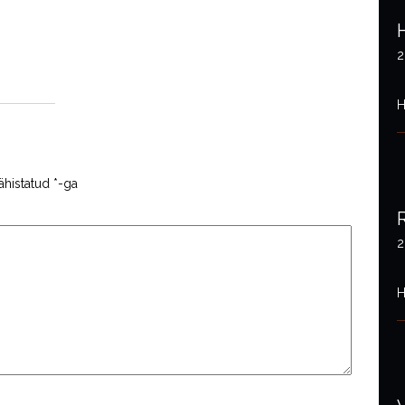
2
H
ähistatud
*
-ga
2
H