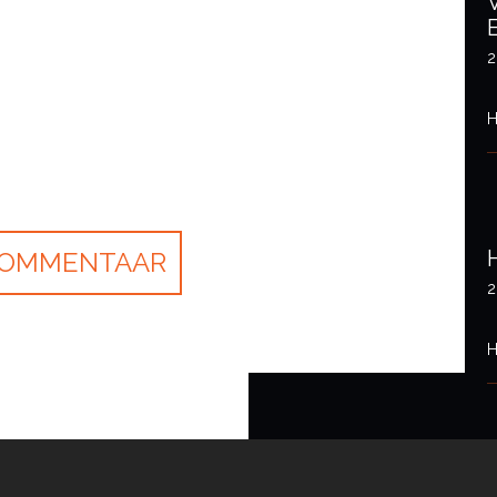
2
H
2
H