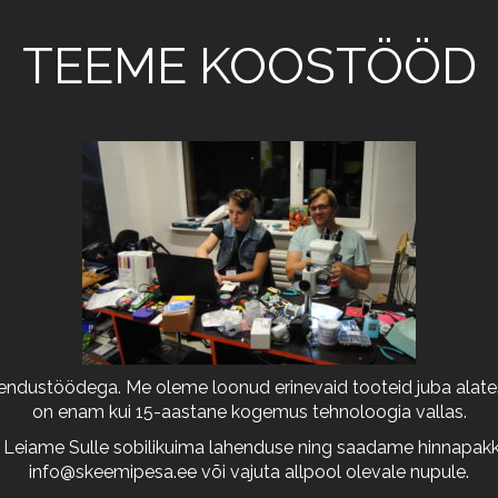
TEEME KOOSTÖÖD
arendustöödega. Me oleme loonud erinevaid tooteid juba alates
on enam kui 15-aastane kogemus tehnoloogia vallas.
 Leiame Sulle sobilikuima lahenduse ning saadame hinnapakkum
info@skeemipesa.ee
või vajuta allpool olevale nupule.