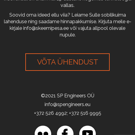
vallas.
Soovid oma ideed ellu viia? Leiame Sulle sobilikuima
lahenduse ning saadame hinnapakkumise. Kirjuta meile e-
kirjale
info@skeemipesa.ee
või vajuta allpool olevale
nupule.
VÕTA ÜHENDUST
©2021 SP Engineers OÜ
info@spengineers.eu
+372 526 4992; +372 516 9995