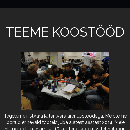
TEEME KOOSTÖÖD
Tegeleme riistvara ja tarkvara arendustöödega. Me oleme
loonud erinevaid tooteid juba alatest aastast 2014. Meie
inseneridel on enam kui 15-aastane kogemus tehnoloogia