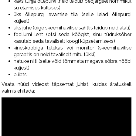
kaks tühja õllepurki (neid leidub peojärgsel hommikul
su elamises külluses)
üks õllepurgi avamise tila (selle leiad õllepurgi
küljest)
üks juhe (õige skeemihuvilise sahtlis leidub neid alati)
fooliumi leht (otsi seda köögist, sinu tüdruksõber
kasutab seda tavaliselt koogi küpsetamiseks)
kineskoobiga telekas või monitor (skeemihuvilise
garaažis on neid tavaliselt mitu tükki)
natuke niiti (selle võid tõmmata magava sõbra nööbi
küljest)
pliiats
Vaata nüüd videost täpsemat juhist, kuidas äratuskell
valmis ehitada: