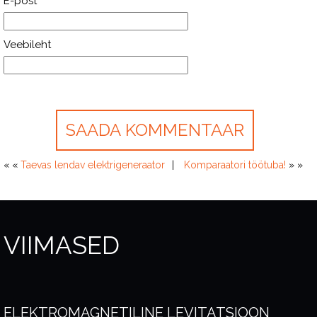
E-post
*
Veebileht
« «
Taevas lendav elektrigeneraator
Komparaatori töötuba!
» »
VIIMASED
ELEKTROMAGNETILINE LEVITATSIOON