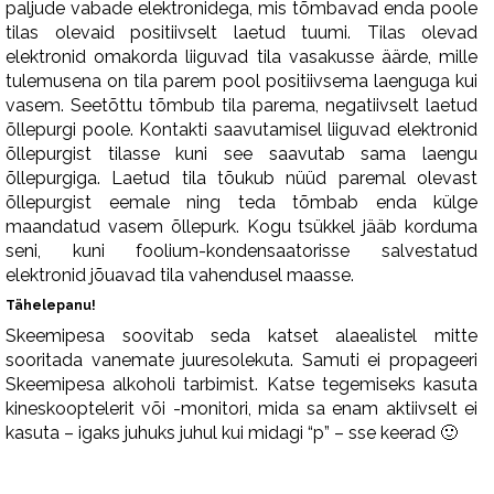
paljude vabade elektronidega, mis tõmbavad enda poole
tilas olevaid positiivselt laetud tuumi. Tilas olevad
elektronid omakorda liiguvad tila vasakusse äärde, mille
tulemusena on tila parem pool positiivsema laenguga kui
vasem. Seetõttu tõmbub tila parema, negatiivselt laetud
õllepurgi poole. Kontakti saavutamisel liiguvad elektronid
õllepurgist tilasse kuni see saavutab sama laengu
õllepurgiga. Laetud tila tõukub nüüd paremal olevast
õllepurgist eemale ning teda tõmbab enda külge
maandatud vasem õllepurk. Kogu tsükkel jääb korduma
seni, kuni foolium-kondensaatorisse salvestatud
elektronid jõuavad tila vahendusel maasse.
Tähelepanu!
Skeemipesa soovitab seda katset alaealistel mitte
sooritada vanemate juuresolekuta. Samuti ei propageeri
Skeemipesa alkoholi tarbimist. Katse tegemiseks kasuta
kineskooptelerit või -monitori, mida sa enam aktiivselt ei
kasuta – igaks juhuks juhul kui midagi “p” – sse keerad 🙂