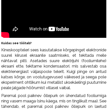
Kuidas see töötab?
Kineskoopteleri sees kasutatakse kõrgepinget elektronide
suurel kiirusel ekraanile saatmiseks, et tekitada meile
nähtavat pilti. Asetades suure elektrijuhi (fooliumilehe)
ekraani ette, tekitame kondensaatori, mis salvestab osa
elektrienergiast väljaspoole telerit. Kuigi pinge on antud
katses kõrge, on voolutugevused väikesed ja seega pole
eksperiment ohtlikum kui metallist uksekäelingi puutumine
peale jalgade hõõrumist villasel vaibal.
Paremal pool paiknev õllepurk on ühendatud fooliumiga
ning vasem maaga (sinu käega, mis on tinglikult maa). See
tähendab, et paremal pool paiknev õllepurk on laetud