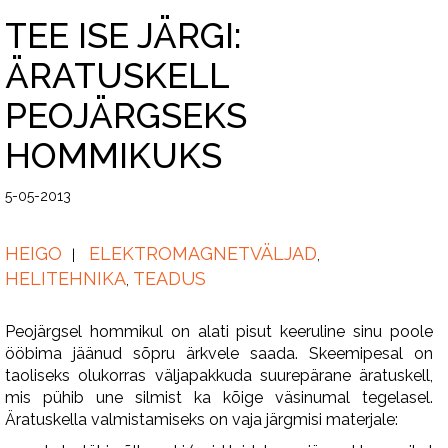
TEE ISE JÄRGI:
ÄRATUSKELL
PEOJÄRGSEKS
HOMMIKUKS
5-05-2013
HEIGO
ELEKTROMAGNETVÄLJAD
,
HELITEHNIKA
TEADUS
,
Peojärgsel hommikul on alati pisut keeruline sinu poole
ööbima jäänud sõpru ärkvele saada. Skeemipesal on
taoliseks olukorras väljapakkuda suurepärane äratuskell,
mis pühib une silmist ka kõige väsinumal tegelasel.
Äratuskella valmistamiseks on vaja järgmisi materjale: