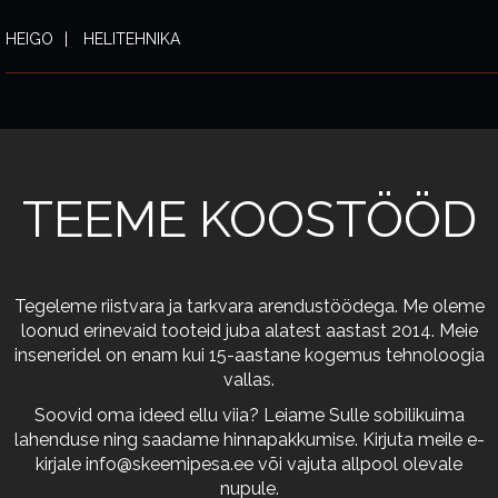
HEIGO
HELITEHNIKA
TEEME KOOSTÖÖD
Tegeleme riistvara ja tarkvara arendustöödega. Me oleme
loonud erinevaid tooteid juba alatest aastast 2014. Meie
inseneridel on enam kui 15-aastane kogemus tehnoloogia
vallas.
Soovid oma ideed ellu viia? Leiame Sulle sobilikuima
lahenduse ning saadame hinnapakkumise. Kirjuta meile e-
kirjale
info@skeemipesa.ee
või vajuta allpool olevale
nupule.