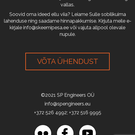
vallas.
Soovid oma ideed ellu viia? Leiame Sulle sobilikuima
lahenduse ning saadame hinnapakkumise. Kirjuta meile e-
kirjale
info@skeemipesa.ee
või vajuta allpool olevale
nupule.
VÕTA ÜHENDUST
©2021 SP Engineers OÜ
info@spengineers.eu
+372 526 4992; +372 516 9995