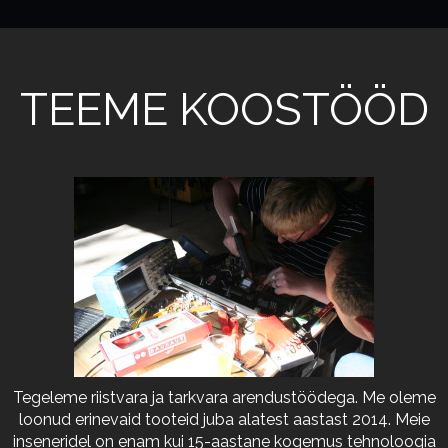
TEEME KOOSTÖÖD
Tegeleme riistvara ja tarkvara arendustöödega. Me oleme
loonud erinevaid tooteid juba alatest aastast 2014. Meie
inseneridel on enam kui 15-aastane kogemus tehnoloogia