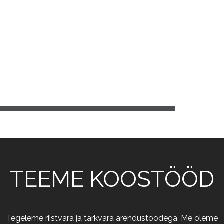
TEEME KOOSTÖÖD
Tegeleme riistvara ja tarkvara arendustöödega. Me oleme