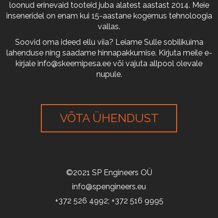
loonud erinevaid tooteid juba alatest aastast 2014. Meie
inseneridel on enam kui 15-aastane kogemus tehnoloogia
vallas.
Soovid oma ideed ellu viia? Leiame Sulle sobilikuima
lahenduse ning saadame hinnapakkumise. Kirjuta meile e-
kirjale
info@skeemipesa.ee
või vajuta allpool olevale
nupule.
VÕTA ÜHENDUST
©2021 SP Engineers OÜ
info@spengineers.eu
+372 526 4992; +372 516 9995