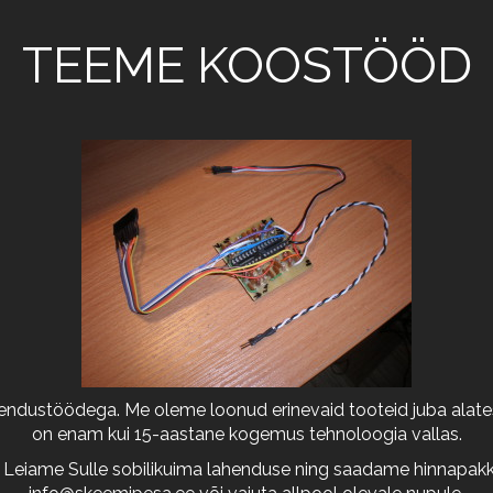
TEEME KOOSTÖÖD
arendustöödega. Me oleme loonud erinevaid tooteid juba alates
on enam kui 15-aastane kogemus tehnoloogia vallas.
 Leiame Sulle sobilikuima lahenduse ning saadame hinnapakkum