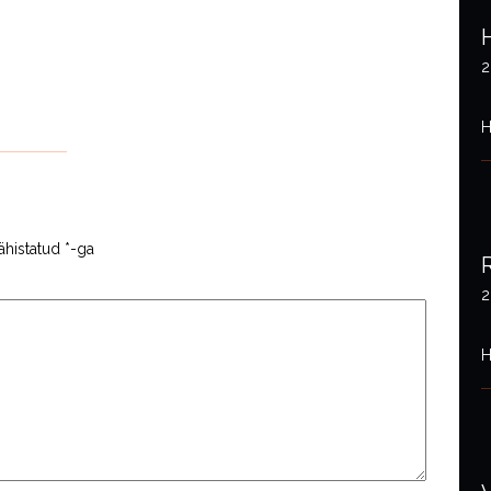
2
H
ähistatud
*
-ga
2
H