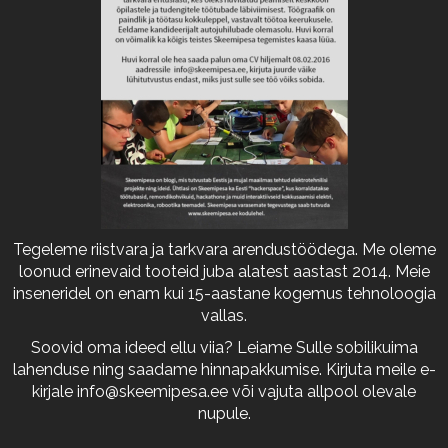
Tegeleme riistvara ja tarkvara arendustöödega. Me oleme
loonud erinevaid tooteid juba alatest aastast 2014. Meie
inseneridel on enam kui 15-aastane kogemus tehnoloogia
vallas.
Soovid oma ideed ellu viia? Leiame Sulle sobilikuima
lahenduse ning saadame hinnapakkumise. Kirjuta meile e-
kirjale
info@skeemipesa.ee
või vajuta allpool olevale
nupule.