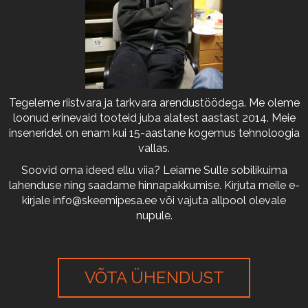
Tegeleme riistvara ja tarkvara arendustöödega. Me oleme
loonud erinevaid tooteid juba alatest aastast 2014. Meie
inseneridel on enam kui 15-aastane kogemus tehnoloogia
vallas.
Soovid oma ideed ellu viia? Leiame Sulle sobilikuima
lahenduse ning saadame hinnapakkumise. Kirjuta meile e-
kirjale
info@skeemipesa.ee
või vajuta allpool olevale
nupule.
VÕTA ÜHENDUST