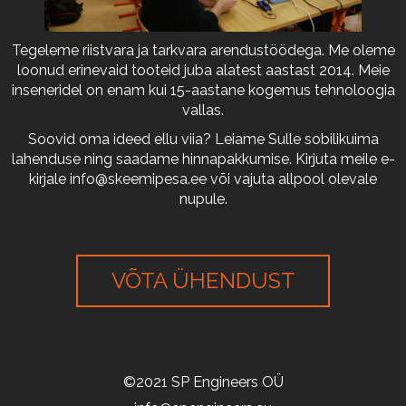
Tegeleme riistvara ja tarkvara arendustöödega. Me oleme
loonud erinevaid tooteid juba alatest aastast 2014. Meie
inseneridel on enam kui 15-aastane kogemus tehnoloogia
vallas.
Soovid oma ideed ellu viia? Leiame Sulle sobilikuima
lahenduse ning saadame hinnapakkumise. Kirjuta meile e-
kirjale
info@skeemipesa.ee
või vajuta allpool olevale
nupule.
VÕTA ÜHENDUST
©2021 SP Engineers OÜ