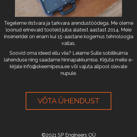
Tegeleme riistvara ja tarkvara arendustöödega. Me oleme
loonud erinevaid tooteid juba alatest aastast 2014. Meie
inseneridel on enam kui 15-aastane kogemus tehnoloogia
vallas.
Soovid oma ideed ellu viia? Leiame Sulle sobilikuima
lahenduse ning saadame hinnapakkumise. Kirjuta meile e-
kirjale
info@skeemipesa.ee
või vajuta allpool olevale
nupule.
VÕTA ÜHENDUST
©2021 SP Engineers OÜ