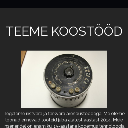
TEEME KOOSTÖÖD
Tegeleme riistvara ja tarkvara arendustöödega. Me oleme
loonud erinevaid tooteid juba alatest aastast 2014. Meie
inseneridel on enam kui 15-aastane kogemus tehnoloogia