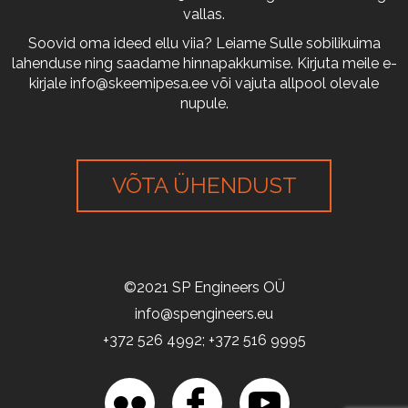
vallas.
Soovid oma ideed ellu viia? Leiame Sulle sobilikuima
lahenduse ning saadame hinnapakkumise. Kirjuta meile e-
kirjale
info@skeemipesa.ee
või vajuta allpool olevale
nupule.
VÕTA ÜHENDUST
©2021 SP Engineers OÜ
info@spengineers.eu
+372 526 4992; +372 516 9995