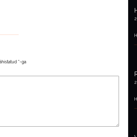
2
H
ähistatud
*
-ga
2
H