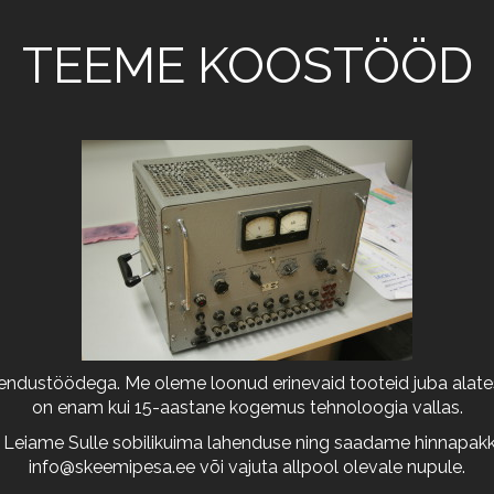
TEEME KOOSTÖÖD
arendustöödega. Me oleme loonud erinevaid tooteid juba alates
on enam kui 15-aastane kogemus tehnoloogia vallas.
 Leiame Sulle sobilikuima lahenduse ning saadame hinnapakkum
info@skeemipesa.ee
või vajuta allpool olevale nupule.