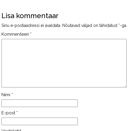
Lisa kommentaar
Sinu e-postiaadressi ei avaldata.
Nõutavad väljad on tähistatud
*
-ga
Kommenteeri
*
Nimi
*
E-post
*