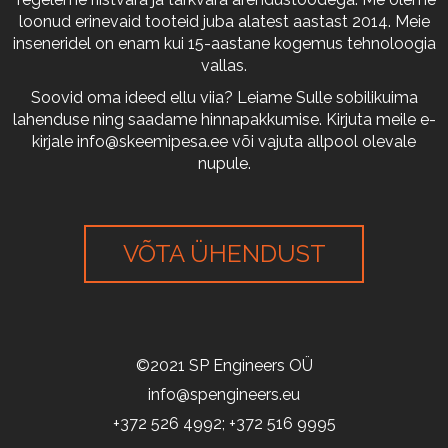
loonud erinevaid tooteid juba alatest aastast 2014. Meie
inseneridel on enam kui 15-aastane kogemus tehnoloogia
vallas.
Soovid oma ideed ellu viia? Leiame Sulle sobilikuima
lahenduse ning saadame hinnapakkumise. Kirjuta meile e-
kirjale
info@skeemipesa.ee
või vajuta allpool olevale
nupule.
VÕTA ÜHENDUST
©2021 SP Engineers OÜ
info@spengineers.eu
+372 526 4992; +372 516 9995