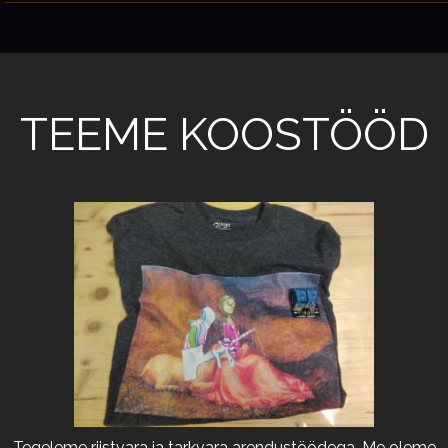
TEEME KOOSTÖÖD
Tegeleme riistvara ja tarkvara arendustöödega. Me oleme