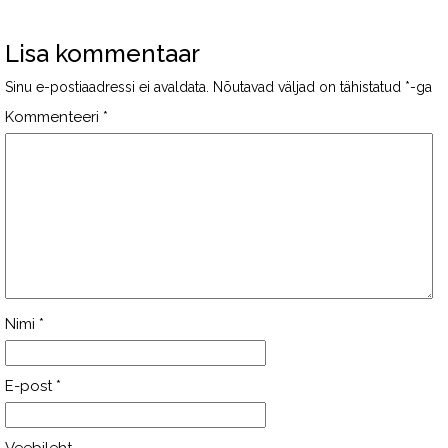
Lisa kommentaar
Sinu e-postiaadressi ei avaldata.
Nõutavad väljad on tähistatud
*
-ga
Kommenteeri
*
Nimi
*
E-post
*