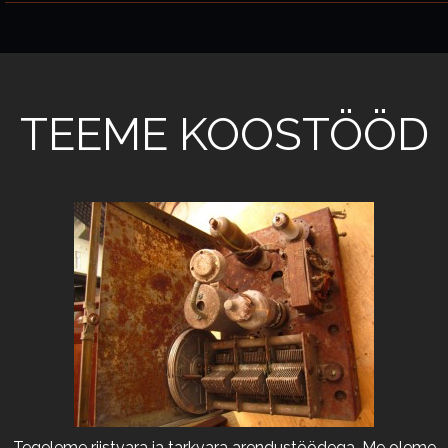
TEEME KOOSTÖÖD
Tegeleme riistvara ja tarkvara arendustöödega. Me oleme