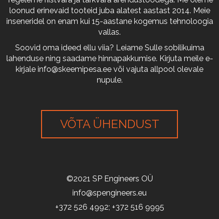
loonud erinevaid tooteid juba alatest aastast 2014. Meie
inseneridel on enam kui 15-aastane kogemus tehnoloogia
vallas.
Soovid oma ideed ellu viia? Leiame Sulle sobilikuima
lahenduse ning saadame hinnapakkumise. Kirjuta meile e-
kirjale
info@skeemipesa.ee
või vajuta allpool olevale
nupule.
VÕTA ÜHENDUST
©2021 SP Engineers OÜ
info@spengineers.eu
+372 526 4992; +372 516 9995