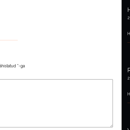
2
H
ähistatud
*
-ga
2
H