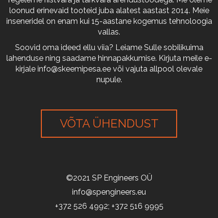
loonud erinevaid tooteid juba alatest aastast 2014. Meie
inseneridel on enam kui 15-aastane kogemus tehnoloogia
vallas.
Soovid oma ideed ellu viia? Leiame Sulle sobilikuima
lahenduse ning saadame hinnapakkumise. Kirjuta meile e-
kirjale
info@skeemipesa.ee
või vajuta allpool olevale
nupule.
VÕTA ÜHENDUST
©2021 SP Engineers OÜ
info@spengineers.eu
+372 526 4992; +372 516 9995