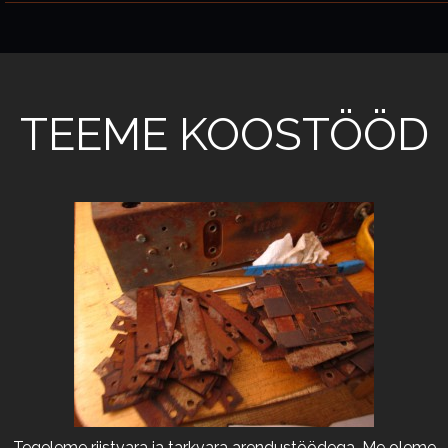
TEEME KOOSTÖÖD
Tegeleme riistvara ja tarkvara arendustöödega. Me oleme