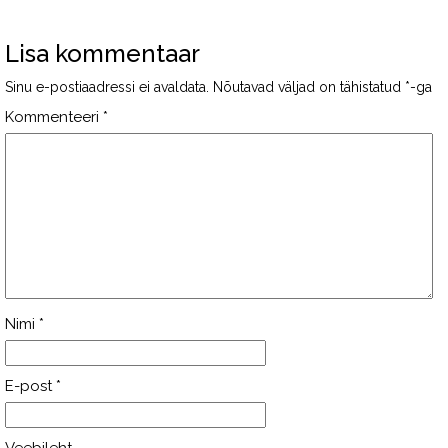
Lisa kommentaar
Sinu e-postiaadressi ei avaldata.
Nõutavad väljad on tähistatud
*
-ga
Kommenteeri
*
Nimi
*
E-post
*