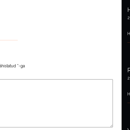
2
H
ähistatud
*
-ga
2
H