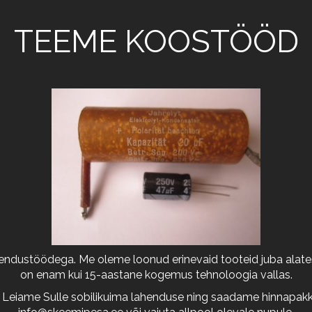
TEEME KOOSTÖÖD
arendustöödega. Me oleme loonud erinevaid tooteid juba alates
on enam kui 15-aastane kogemus tehnoloogia vallas.
 Leiame Sulle sobilikuima lahenduse ning saadame hinnapakkum