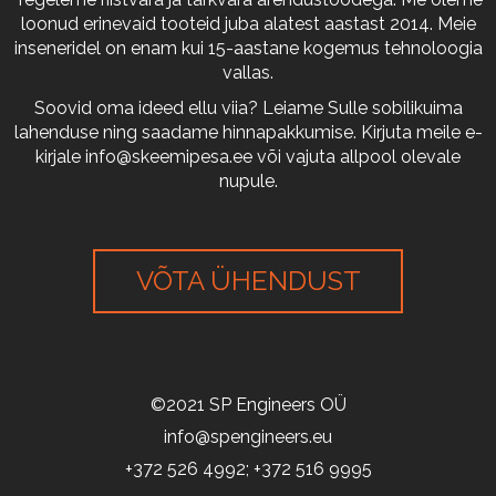
loonud erinevaid tooteid juba alatest aastast 2014. Meie
inseneridel on enam kui 15-aastane kogemus tehnoloogia
vallas.
Soovid oma ideed ellu viia? Leiame Sulle sobilikuima
lahenduse ning saadame hinnapakkumise. Kirjuta meile e-
kirjale
info@skeemipesa.ee
või vajuta allpool olevale
nupule.
VÕTA ÜHENDUST
©2021 SP Engineers OÜ
info@spengineers.eu
+372 526 4992; +372 516 9995