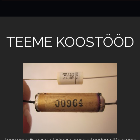
TEEME KOOSTÖÖD
Tegeleme riistvara ja tarkvara arendustöödega. Me oleme