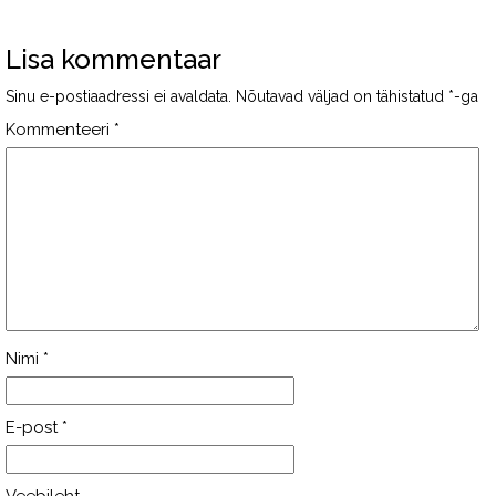
Lisa kommentaar
Sinu e-postiaadressi ei avaldata.
Nõutavad väljad on tähistatud
*
-ga
Kommenteeri
*
Nimi
*
E-post
*