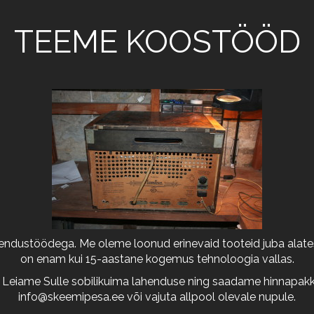
TEEME KOOSTÖÖD
arendustöödega. Me oleme loonud erinevaid tooteid juba alates
on enam kui 15-aastane kogemus tehnoloogia vallas.
 Leiame Sulle sobilikuima lahenduse ning saadame hinnapakkum
info@skeemipesa.ee
või vajuta allpool olevale nupule.