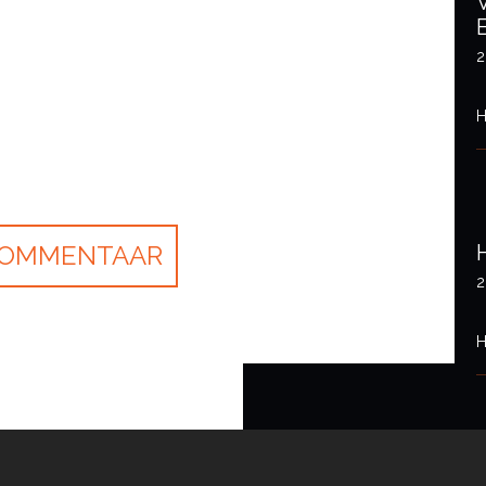
2
H
2
H