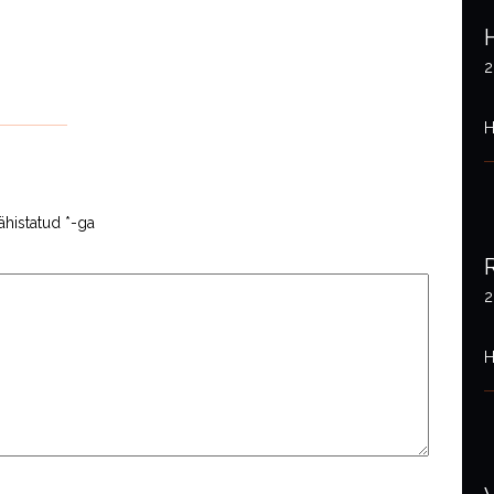
2
H
ähistatud
*
-ga
2
H