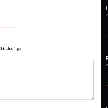
2
H
ähistatud
*
-ga
2
H