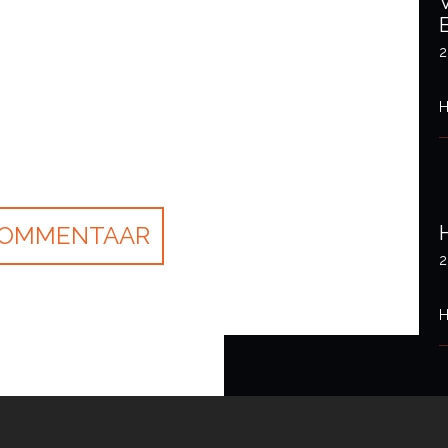
2
H
2
H