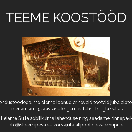
TEEME KOOSTÖÖD
arendustöödega. Me oleme loonud erinevaid tooteid juba alates
on enam kui 15-aastane kogemus tehnoloogia vallas.
 Leiame Sulle sobilikuima lahenduse ning saadame hinnapakkum
info@skeemipesa.ee
või vajuta allpool olevale nupule.