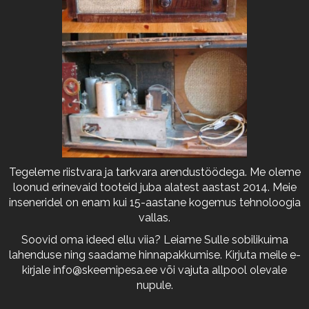
Tegeleme riistvara ja tarkvara arendustöödega. Me oleme
loonud erinevaid tooteid juba alatest aastast 2014. Meie
inseneridel on enam kui 15-aastane kogemus tehnoloogia
vallas.
Soovid oma ideed ellu viia? Leiame Sulle sobilikuima
lahenduse ning saadame hinnapakkumise. Kirjuta meile e-
kirjale
info@skeemipesa.ee
või vajuta allpool olevale
nupule.