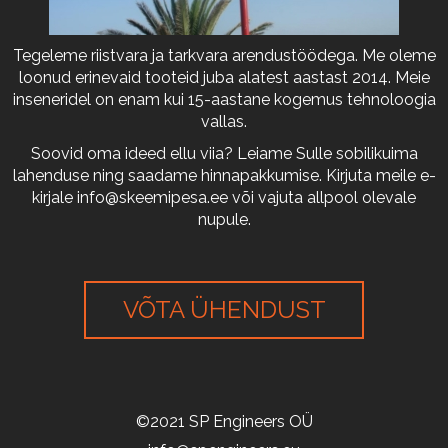
Tegeleme riistvara ja tarkvara arendustöödega. Me oleme
loonud erinevaid tooteid juba alatest aastast 2014. Meie
inseneridel on enam kui 15-aastane kogemus tehnoloogia
vallas.
Soovid oma ideed ellu viia? Leiame Sulle sobilikuima
lahenduse ning saadame hinnapakkumise. Kirjuta meile e-
kirjale
info@skeemipesa.ee
või vajuta allpool olevale
nupule.
VÕTA ÜHENDUST
©2021 SP Engineers OÜ