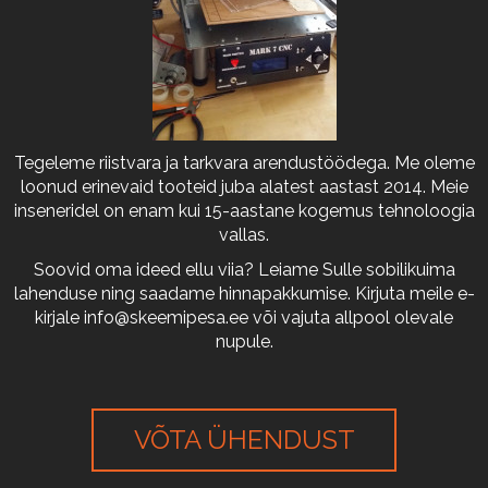
Tegeleme riistvara ja tarkvara arendustöödega. Me oleme
loonud erinevaid tooteid juba alatest aastast 2014. Meie
inseneridel on enam kui 15-aastane kogemus tehnoloogia
vallas.
Soovid oma ideed ellu viia? Leiame Sulle sobilikuima
lahenduse ning saadame hinnapakkumise. Kirjuta meile e-
kirjale
info@skeemipesa.ee
või vajuta allpool olevale
nupule.
VÕTA ÜHENDUST