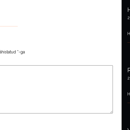
2
H
ähistatud
*
-ga
2
H