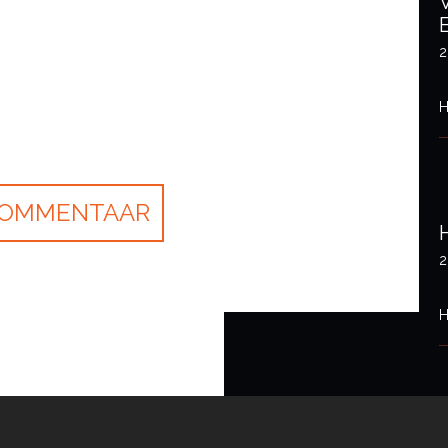
2
H
2
H