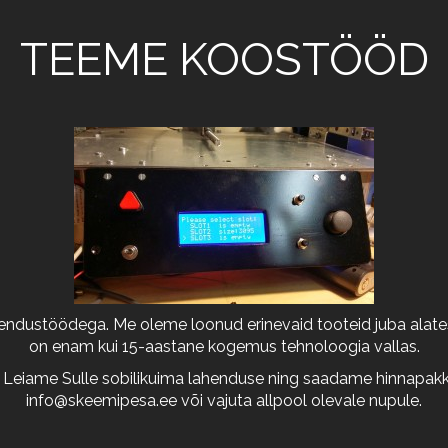
TEEME KOOSTÖÖD
arendustöödega. Me oleme loonud erinevaid tooteid juba alates
on enam kui 15-aastane kogemus tehnoloogia vallas.
 Leiame Sulle sobilikuima lahenduse ning saadame hinnapakkum
info@skeemipesa.ee
või vajuta allpool olevale nupule.