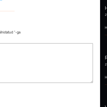
2
H
ähistatud
*
-ga
2
H