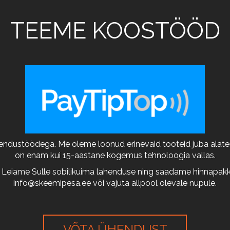
TEEME KOOSTÖÖD
arendustöödega. Me oleme loonud erinevaid tooteid juba alates
on enam kui 15-aastane kogemus tehnoloogia vallas.
 Leiame Sulle sobilikuima lahenduse ning saadame hinnapakkum
info@skeemipesa.ee
või vajuta allpool olevale nupule.
VÕTA ÜHENDUST