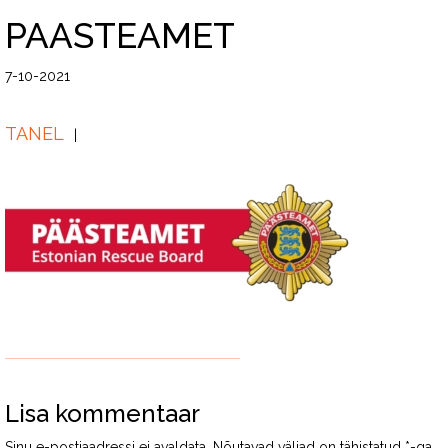
PAASTEAMET
7-10-2021
TANEL
Lisa kommentaar
Sinu e-postiaadressi ei avaldata.
Nõutavad väljad on tähistatud
*
-ga