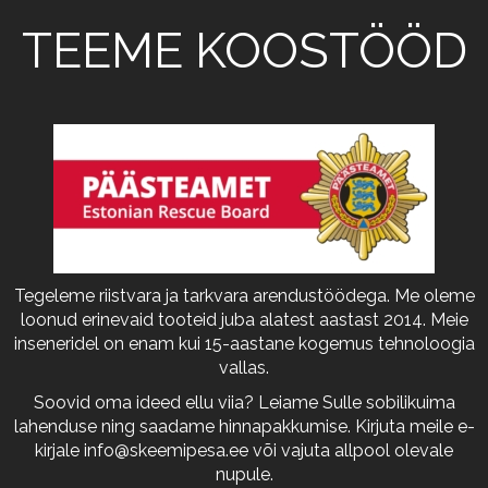
TEEME KOOSTÖÖD
Tegeleme riistvara ja tarkvara arendustöödega. Me oleme
loonud erinevaid tooteid juba alatest aastast 2014. Meie
inseneridel on enam kui 15-aastane kogemus tehnoloogia
vallas.
Soovid oma ideed ellu viia? Leiame Sulle sobilikuima
lahenduse ning saadame hinnapakkumise. Kirjuta meile e-
kirjale
info@skeemipesa.ee
või vajuta allpool olevale
nupule.