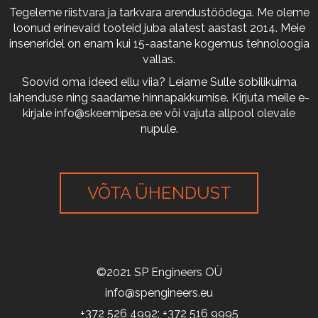
Tegeleme riistvara ja tarkvara arendustöödega. Me oleme
loonud erinevaid tooteid juba alatest aastast 2014. Meie
inseneridel on enam kui 15-aastane kogemus tehnoloogia
vallas.
Soovid oma ideed ellu viia? Leiame Sulle sobilikuima
lahenduse ning saadame hinnapakkumise. Kirjuta meile e-
kirjale
info@skeemipesa.ee
või vajuta allpool olevale
nupule.
VÕTA ÜHENDUST
©2021 SP Engineers OÜ
info@spengineers.eu
+372 526 4992; +372 516 9995