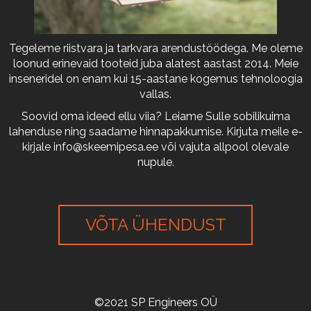
Tegeleme riistvara ja tarkvara arendustöödega. Me oleme
loonud erinevaid tooteid juba alatest aastast 2014. Meie
inseneridel on enam kui 15-aastane kogemus tehnoloogia
vallas.
Soovid oma ideed ellu viia? Leiame Sulle sobilikuima
lahenduse ning saadame hinnapakkumise. Kirjuta meile e-
kirjale
info@skeemipesa.ee
või vajuta allpool olevale
nupule.
VÕTA ÜHENDUST
©2021 SP Engineers OÜ