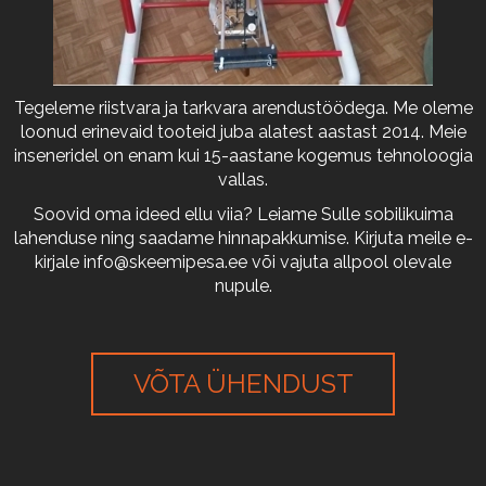
Tegeleme riistvara ja tarkvara arendustöödega. Me oleme
loonud erinevaid tooteid juba alatest aastast 2014. Meie
inseneridel on enam kui 15-aastane kogemus tehnoloogia
vallas.
Soovid oma ideed ellu viia? Leiame Sulle sobilikuima
lahenduse ning saadame hinnapakkumise. Kirjuta meile e-
kirjale
info@skeemipesa.ee
või vajuta allpool olevale
nupule.
VÕTA ÜHENDUST