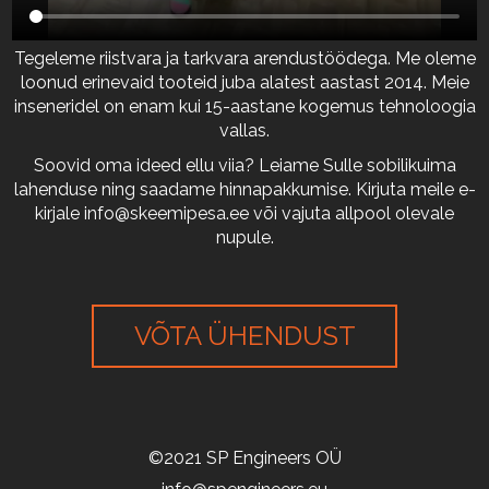
Tegeleme riistvara ja tarkvara arendustöödega. Me oleme
loonud erinevaid tooteid juba alatest aastast 2014. Meie
inseneridel on enam kui 15-aastane kogemus tehnoloogia
vallas.
Soovid oma ideed ellu viia? Leiame Sulle sobilikuima
lahenduse ning saadame hinnapakkumise. Kirjuta meile e-
kirjale
info@skeemipesa.ee
või vajuta allpool olevale
nupule.
VÕTA ÜHENDUST
©2021 SP Engineers OÜ