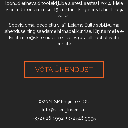
loonud erinevaid tooteid juba alatest aastast 2014. Meie
inseneridel on enam kui 15-aastane kogemus tehnoloogia
vallas.
Soovid oma ideed ellu viia? Leiame Sulle sobilikuima
lahenduse ning saadame hinnapakkumise. Kirjuta meile e-
kirjale
info@skeemipesa.ee
või vajuta allpool olevale
nupule.
VÕTA ÜHENDUST
©2021 SP Engineers OÜ
info@spengineers.eu
+372 526 4992; +372 516 9995