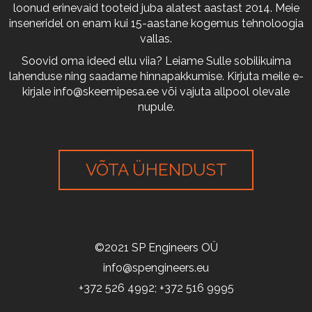
loonud erinevaid tooteid juba alatest aastast 2014. Meie
inseneridel on enam kui 15-aastane kogemus tehnoloogia
vallas.
Soovid oma ideed ellu viia? Leiame Sulle sobilikuima
lahenduse ning saadame hinnapakkumise. Kirjuta meile e-
kirjale
info@skeemipesa.ee
või vajuta allpool olevale
nupule.
VÕTA ÜHENDUST
©2021 SP Engineers OÜ
info@spengineers.eu
+372 526 4992; +372 516 9995