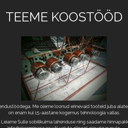
TEEME KOOSTÖÖD
arendustöödega. Me oleme loonud erinevaid tooteid juba alates
on enam kui 15-aastane kogemus tehnoloogia vallas.
 Leiame Sulle sobilikuima lahenduse ning saadame hinnapakkum