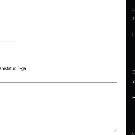
2
H
ähistatud
*
-ga
2
H