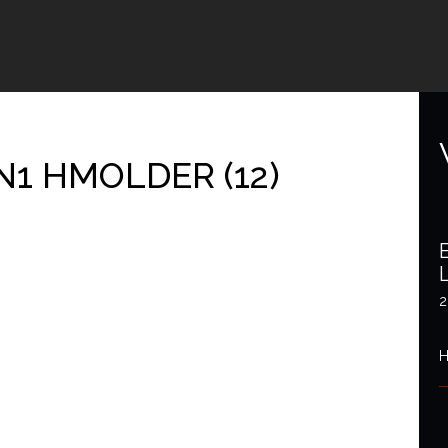
N1 HMOLDER (12)
2
H