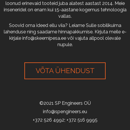
loonud erinevaid tooteid juba alatest aastast 2014. Meie
inseneridel on enam kui 15-aastane kogemus tehnoloogia
vallas.
Soovid oma ideed ellu viia? Leiame Sulle sobilikuima
lahenduse ning saadame hinnapakkumise. Kirjuta meile e-
kirjale
info@skeemipesa.ee
või vajuta allpool olevale
nupule.
VÕTA ÜHENDUST
©2021 SP Engineers OÜ
info@spengineers.eu
+372 526 4992; +372 516 9995