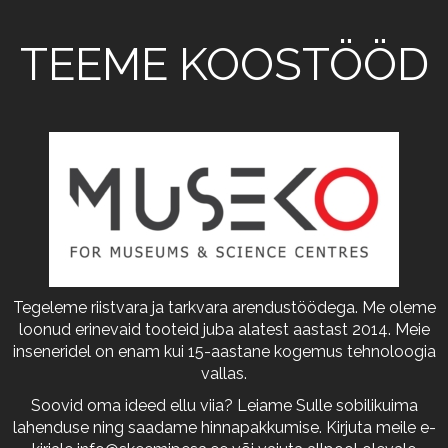
TEEME KOOSTÖÖD
Tegeleme riistvara ja tarkvara arendustöödega. Me oleme
loonud erinevaid tooteid juba alatest aastast 2014. Meie
inseneridel on enam kui 15-aastane kogemus tehnoloogia
vallas.
Soovid oma ideed ellu viia? Leiame Sulle sobilikuima
lahenduse ning saadame hinnapakkumise. Kirjuta meile e-