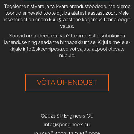
Tegeleme riistvara ja tarkvara arendustöödega. Me oleme
loonud erinevaid tooteid juba alatest aastast 2014. Meie
inseneridel on enam kui 15-aastane kogemus tehnoloogia
vallas.
Soovid oma ideed ellu viia? Leiame Sulle sobilikuima
lahenduse ning saadame hinnapakkumise. Kirjuta meile e-
kirjale
info@skeemipesa.ee
või vajuta allpool olevale
nupule.
VÕTA ÜHENDUST
©2021 SP Engineers OÜ
info@spengineers.eu
+372 526 4992; +372 516 9995